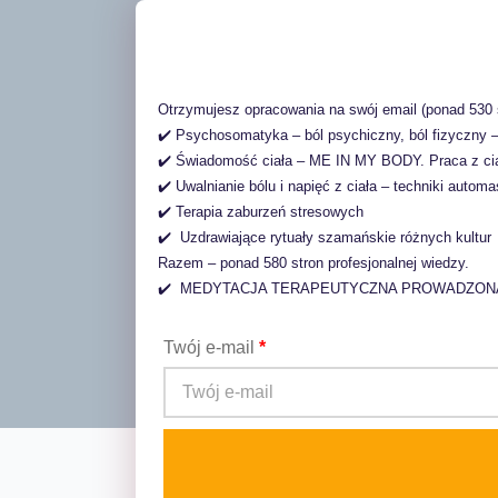
Otrzymujesz opracowania na swój email (ponad 530 
✔️ Psychosomatyka – ból psychiczny, ból fizyczny –
✔️ Świadomość ciała – ME IN MY BODY. Praca z ci
✔️ Uwalnianie bólu i napięć z ciała – techniki autom
✔️ Terapia zaburzeń stresowych
✔️  Uzdrawiające rytuały szamańskie różnych kultur
Razem – ponad 580 stron profesjonalnej wiedzy.
✔️  MEDYTACJA TERAPEUTYCZNA PROWADZONA
Twój e-mail
*