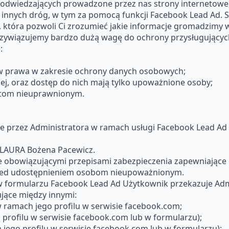
 odwiedzających prowadzone przez nas strony internetowe, 
 innych dróg, w tym za pomocą funkcji Facebook Lead Ad. 
 która pozwoli Ci zrozumieć jakie informacje gromadzimy w
Przywiązujemy bardzo dużą wagę do ochrony przysługujący
:
w prawa w zakresie ochrony danych osobowych;
ej, oraz dostęp do nich mają tylko upoważnione osoby;
otom nieuprawnionym.
przez Administratora w ramach usługi Facebook Lead Ad 
 LAURA Bożena Pacewicz.
e obowiązującymi przepisami zabezpieczenia zapewniając
rzed udostępnieniem osobom nieupoważnionym.
w formularzu Facebook Lead Ad Użytkownik przekazuje Ad
jące między innymi:
 ramach jego profilu w serwisie facebook.com;
profilu w serwisie facebook.com lub w formularzu);
ego profilu w serwisie facebook.com lub w formularzu);