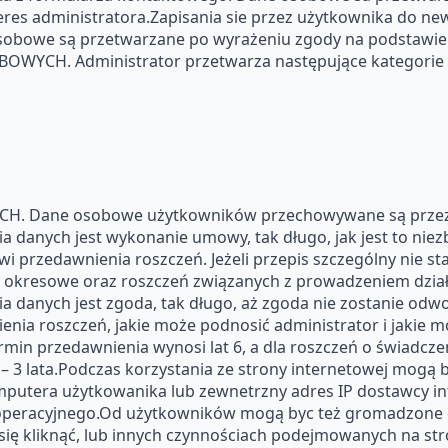
es administratora.Zapisania sie przez użytkownika do news
obowe są przetwarzane po wyrażeniu zgody na podstawie A
CH. Administrator przetwarza następujące kategorie 
. Dane osobowe użytkowników przechowywane są przez 
 danych jest wykonanie umowy, tak długo, jak jest to ni
i przedawnienia roszczeń. Jeżeli przepis szczególny nie st
ia okresowe oraz roszczeń związanych z prowadzeniem działa
 danych jest zgoda, tak długo, aż zgoda nie zostanie odwo
nia roszczeń, jakie może podnosić administrator i jakie m
termin przedawnienia wynosi lat 6, a dla roszczeń o świadc
– 3 lata.Podczas korzystania ze strony internetowej mogą
omputera użytkowanika lub zewnetrzny adres IP dostawcy i
u operacyjnego.Od użytkowników mogą byc też gromadzone 
 się kliknąć, lub innych czynnościach podejmowanych na st