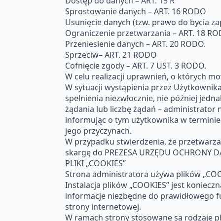
Dostęp do danych – ART. 15 R
Sprostowanie danych – ART. 16 RODO
Usunięcie danych (tzw. prawo do bycia z
Ograniczenie przetwarzania – ART. 18 RO
Przeniesienie danych – ART. 20 RODO.
Sprzeciw– ART. 21 RODO
Cofnięcie zgody – ART. 7 UST. 3 RODO.
W celu realizacji uprawnień, o których
W sytuacji wystąpienia przez Użytkownik
spełnienia niezwłocznie, nie później jedn
żądania lub liczbę żądań – administrator 
informując o tym użytkownika w terminie
jego przyczynach.
W przypadku stwierdzenia, że przetwarz
skargę do PREZESA URZĘDU OCHRONY 
PLIKI „COOKIES”
Strona administratora używa plików „COO
Instalacja plików „COOKIES” jest koniecz
informacje niezbędne do prawidłowego f
strony internetowej.
W ramach strony stosowane są rodzaje p