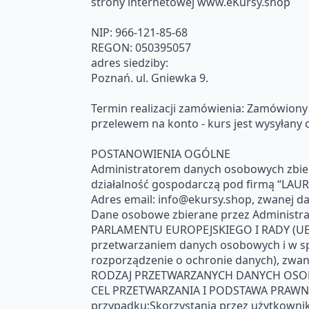
strony internetowej www.eKursy.shop
NIP: 966-121-85-68
REGON: 050395057
adres siedziby:
Poznań. ul. Gniewka 9.
Termin realizacji zamówienia: Zamówiony
przelewem na konto - kurs jest wysyłany 
POSTANOWIENIA OGÓLNE
Administratorem danych osobowych zbier
działalność gospodarczą pod firmą “LAU
Adres email: info@ekursy.shop, zwanej 
Dane osobowe zbierane przez Administra
PARLAMENTU EUROPEJSKIEGO I RADY (UE) 20
przetwarzaniem danych osobowych i w sp
rozporządzenie o ochronie danych), zwan
RODZAJ PRZETWARZANYCH DANYCH OSOBO
CEL PRZETWARZANIA I PODSTAWA PRAWNA.
przypadku:Skorzystania przez użytkownik