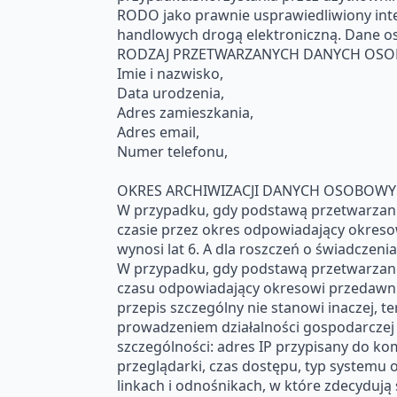
RODO jako prawnie usprawiedliwiony inter
handlowych drogą elektroniczną. Dane os
RODZAJ PRZETWARZANYCH DANYCH OSOBOWY
Imie i nazwisko,
Data urodzenia,
Adres zamieszkania,
Adres email,
Numer telefonu,
OKRES ARCHIWIZACJI DANYCH OSOBOWYCH
W przypadku, gdy podstawą przetwarzania
czasie przez okres odpowiadający okresow
wynosi lat 6. A dla roszczeń o świadczen
W przypadku, gdy podstawą przetwarzania
czasu odpowiadający okresowi przedawnie
przepis szczególny nie stanowi inaczej, 
prowadzeniem działalności gospodarczej 
szczególności: adres IP przypisany do k
przeglądarki, czas dostępu, typ system
linkach i odnośnikach, w które zdecydują