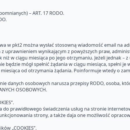
apomnianych) – ART. 17 RODO.
DO.
 mowa w pkt2 można wysłać stosowną wiadomość email na ad
a z uprawnieniem wynikającym z powyższych praw, administ
ak niż w ciągu miesiąca po jego otrzymaniu. Jeżeli jednak 
nie będzie mógł spełnić żądania w ciągu miesiąca, spełni je
 miesiąca od otrzymania żądania. Poinformuje wtedy o za
anie danych osobowych narusza przepisy RODO, osoba, któ
DANYCH OSOBOWYCH.
KIES”.
na do prawidłowego świadczenia usług na stronie internetow
unkcjonowania strony, a także daja one możliwość opracow
lików „COOKIES”.