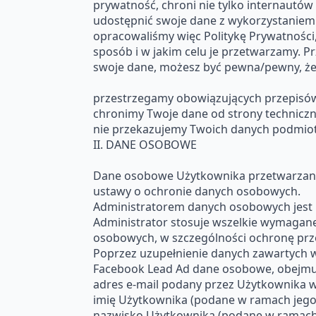
prywatność, chroni nie tylko internautów
udostępnić swoje dane z wykorzystaniem
opracowaliśmy więc Politykę Prywatności,
sposób i w jakim celu je przetwarzamy. 
swoje dane, możesz być pewna/pewny, że
przestrzegamy obowiązujących przepisó
chronimy Twoje dane od strony techniczn
nie przekazujemy Twoich danych podmi
II. DANE OSOBOWE
Dane osobowe Użytkownika przetwarzane 
ustawy o ochronie danych osobowych.
Administratorem danych osobowych jest
Administrator stosuje wszelkie wymagan
osobowych, w szczególności ochronę p
Poprzez uzupełnienie danych zawartych 
Facebook Lead Ad dane osobowe, obejmu
adres e-mail podany przez Użytkownika w
imię Użytkownika (podane w ramach jego 
nazwisko Użytkownika (podane w ramach j