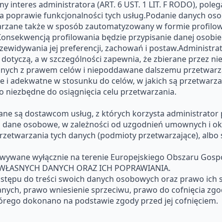
y interes administratora (ART. 6 UST. 1 LIT. F RODO), poleg
a poprawie funkcjonalności tych usług.Podanie danych os
ane także w sposób zautomatyzowany w formie profilowani
 Konsekwencją profilowania będzie przypisanie danej osobi
przewidywania jej preferencji, zachowań i postaw.Administr
 dotyczą, a w szczególności zapewnia, że zbierane przez n
dnych z prawem celów i niepoddawane dalszemu przetwarz
i adekwatne w stosunku do celów, w jakich są przetwarzan
 to niezbędne do osiągnięcia celu przetwarzania.
 są dostawcom usług, z których korzysta administrator p
 dane osobowe, w zależności od uzgodnień umownych i oko
zetwarzania tych danych (podmioty przetwarzające), albo s
ywane wyłącznie na terenie Europejskiego Obszaru Gosp
 WŁASNYCH DANYCH ORAZ ICH POPRAWIANIA.
stępu do treści swoich danych osobowych oraz prawo ich s
anych, prawo wniesienie sprzeciwu, prawo do cofnięcia 
órego dokonano na podstawie zgody przed jej cofnięciem.