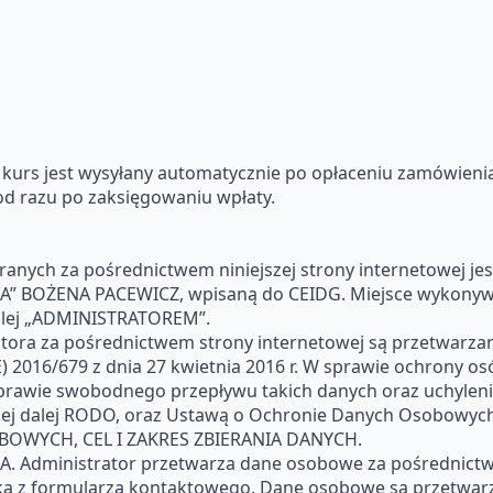
 kurs jest wysyłany automatycznie po opłaceniu zamówieni
od razu po zaksięgowaniu wpłaty.
anych za pośrednictwem niniejszej strony internetowej 
RA” BOŻENA PACEWICZ, wpisaną do CEIDG. Miejsce wykonywan
dalej „ADMINISTRATOREM”.
tora za pośrednictwem strony internetowej są przetwarza
16/679 z dnia 27 kwietnia 2016 r. W sprawie ochrony osó
rawie swobodnego przepływu takich danych oraz uchyleni
ej dalej RODO, oraz Ustawą o Ochronie Danych Osobowych z
WYCH, CEL I ZAKRES ZBIERANIA DANYCH.
 Administrator przetwarza dane osobowe za pośrednictw
a z formularza kontaktowego. Dane osobowe sa przetwarzan