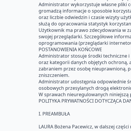
Administrator wykorzystuje własne pliki c
gromadzą informacje o sposobie korzystan
oraz liczbie odwiedzin i czasie wizyty uż
służą do opracowania statystyk korzystani
Użytkownik ma prawo zdecydowania w za
swojej przeglądarki. Szczegółowe inform
oprogramowania (przeglądarki internetow
POSTANOWIENIA KOŃCOWE
Administrator stosuje środki techniczn
oraz kategorii danych objętych ochroną
zabraniem przez osobę nieuprawnioną, p
zniszczeniem.
Administrator udostępnia odpowiednie ś
osobowych przesylanych drogą elektroni
W sprawach nieuregulowanych niniejszą p
POLITYKA PRYWATNOŚCI DOTYCZĄCA D
I. PREAMBUŁA
LAURA Bożena Pacewicz, w dalszej części