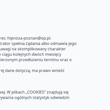
res: hipnoza-poznan@op.pl.
rator spełnia żądania albo odmawia jego
– z uwagi na skomplikowany charakter
 w ciągu kolejnych dwóch miesięcy
mierzonym przedłużeniu terminu oraz o
rej dane dotyczą, ma prawo wnieść
ej. W plikach „COOKIES” znajdują się
ywania ogólnych statystyk odwiedzin