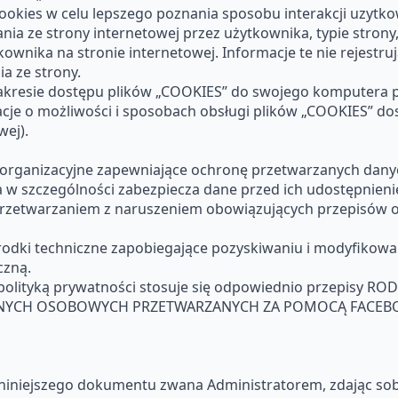
ookies w celu lepszego poznania sposobu interakcji uzytkow
ia ze strony internetowej przez użytkownika, typie strony, 
ytkownika na stronie internetowej. Informacje te nie rejest
a ze strony.
kresie dostępu plików „COOKIES” do swojego komputera p
acje o możliwości i sposobach obsługi plików „COOKIES” do
ej).
e i organizacyjne zapewniające ochronę przetwarzanych d
, a w szczególności zabezpiecza dane przed ich udostępn
rzetwarzaniem z naruszeniem obowiązujących przepisów or
rodki techniczne zapobiegające pozyskiwaniu i modyfikow
czną.
olityką prywatności stosuje się odpowiednio przepisy ROD
ANYCH OSOBOWYCH PRZETWARZANYCH ZA POMOCĄ FACEB
 niniejszego dokumentu zwana Administratorem, zdając sobi