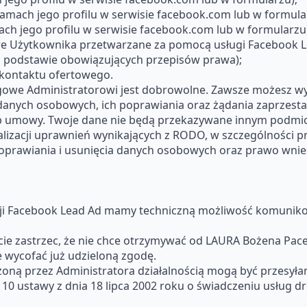
mach jego profilu w serwisie facebook.com lub w formula
h jego profilu w serwisie facebook.com lub w formularzu)
e Użytkownika przetwarzane za pomocą usługi Facebook L
a podstawie obowiązujących przepisów prawa);
kontaktu ofertowego.
owe Administratorowi jest dobrowolne. Zawsze możesz wyco
danych osobowych, ich poprawiania oraz żądania zaprzestan
 lub umowy. Twoje dane nie będą przekazywane innym podmi
alizacji uprawnień wynikających z RODO, w szczególności 
poprawiania i usunięcia danych osobowych oraz prawo wni
cji Facebook Lead Ad mamy techniczną możliwość komuniko
 zastrzec, że nie chce otrzymywać od LAURA Bożena Pace
 wycofać już udzieloną zgodę.
ną przez Administratora działalnością mogą być przesyła
 10 ustawy z dnia 18 lipca 2002 roku o świadczeniu usług d