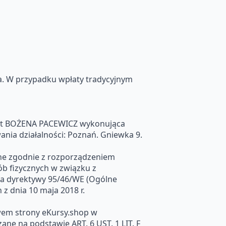
a. W przypadku wpłaty tradycyjnym
jest BOŻENA PACEWICZ wykonująca
ia działalności: Poznań. Gniewka 9.
ne zgodnie z rozporządzeniem
b fizycznych w związku z
a dyrektywy 95/46/WE (Ogólne
 dnia 10 maja 2018 r.
em strony eKursy.shop w
e na podstawie ART. 6 UST. 1 LIT. F