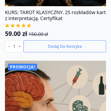
KURS: TAROT KLASYCZNY. 25 rozkładów kart
z interpretacją. Certyfikat
59.00
zł
150.00
zł
Pierwotna
Aktualna
ilość
cena
cena
KURS:
Dodaj Do Koszyka
TAROT
wynosiła:
wynosi:
KLASYCZNY.
150.00 zł.
59.00 zł.
25
rozkładów
kart
PROMOCJA!
z
interpretacją.
Certyfikat