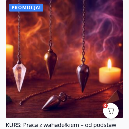
mechanizmy
powstawania
PROMOCJA!
uzależnień.
Certyfikat
0
KURS: Praca z wahadełkiem – od podstaw