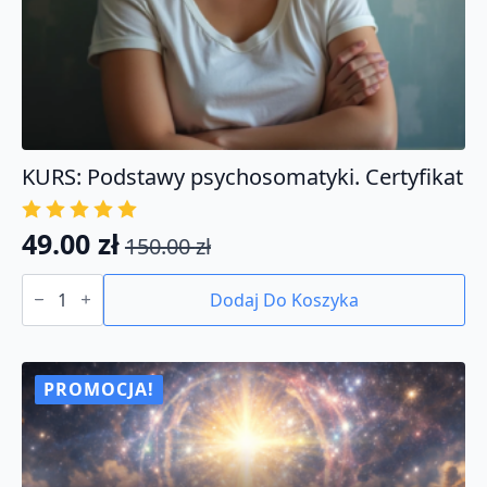
KURS: Podstawy psychosomatyki. Certyfikat
49.00
zł
150.00
zł
Pierwotna
Aktualna
ilość
cena
cena
KURS:
Dodaj Do Koszyka
Podstawy
wynosiła:
wynosi:
psychosomatyki.
150.00 zł.
49.00 zł.
Certyfikat
PROMOCJA!