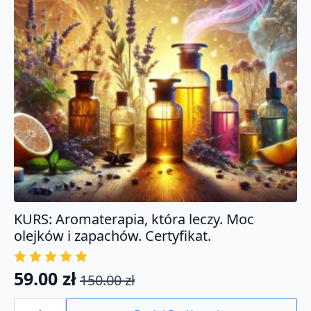
zapalnych.
KURS: Aromaterapia, która leczy. Moc
olejków i zapachów. Certyfikat.
59.00
zł
150.00
zł
Pierwotna
Aktualna
ilość
cena
cena