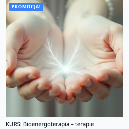
narzędzie
uzdrawiania
PROMOCJA!
emocji
i
ciała.
Certyfikat
KURS: Bioenergoterapia – terapie