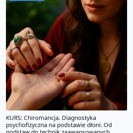
szamanów.
KURS: Chiromancja. Diagnostyka
psychofizyczna na podstawie dłoni. Od
podstaw do technik zaawansowanych.