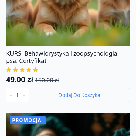
KURS: Behawiorystyka i zoopsychologia
psa. Certyfikat
49.00
zł
150.00
zł
Pierwotna
Aktualna
ilość
cena
cena
KURS:
Dodaj Do Koszyka
Behawiorystyka
wynosiła:
wynosi:
i
150.00 zł.
49.00 zł.
zoopsychologia
psa.
Certyfikat
PROMOCJA!