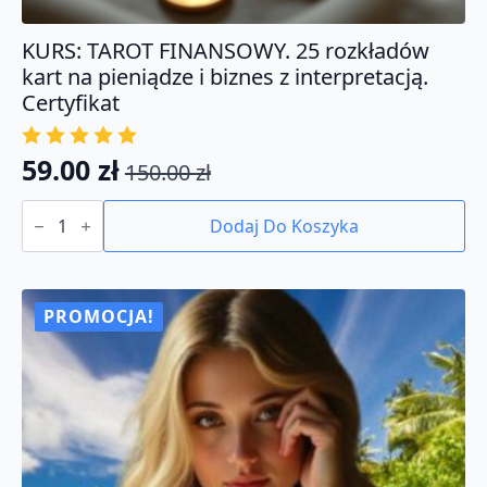
KURS: TAROT FINANSOWY. 25 rozkładów
kart na pieniądze i biznes z interpretacją.
Certyfikat
59.00
zł
150.00
zł
Pierwotna
Aktualna
ilość
cena
cena
KURS:
Dodaj Do Koszyka
TAROT
wynosiła:
wynosi:
FINANSOWY.
150.00 zł.
59.00 zł.
25
rozkładów
kart
PROMOCJA!
na
pieniądze
i
biznes
z
interpretacją.
Certyfikat