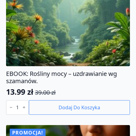
EBOOK: Rośliny mocy – uzdrawianie wg
szamanów.
13.99
zł
39.00
zł
Pierwotna
Aktualna
ilość
cena
cena
EBOOK:
Dodaj Do Koszyka
Rośliny
wynosiła:
wynosi:
mocy
39.00 zł.
13.99 zł.
-
uzdrawianie
wg
PROMOCJA!