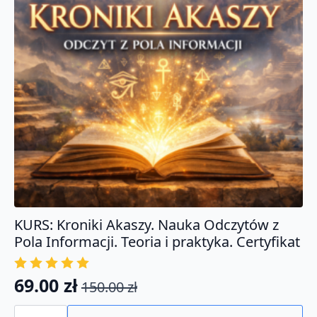
KURS: Kroniki Akaszy. Nauka Odczytów z
Pola Informacji. Teoria i praktyka. Certyfikat
69.00
zł
150.00
zł
Pierwotna
Aktualna
ilość
cena
cena