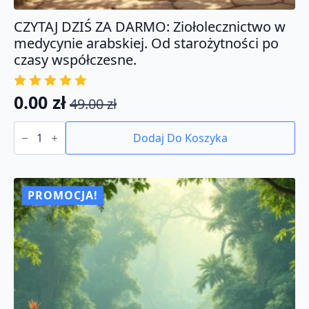
CZYTAJ DZIŚ ZA DARMO: Ziołolecznictwo w
medycynie arabskiej. Od starożytności po
czasy współczesne.
0.00
zł
49.00
zł
Pierwotna
Aktualna
ilość
cena
cena
CZYTAJ
Dodaj Do Koszyka
DZIŚ
wynosiła:
wynosi:
ZA
49.00 zł.
0.00 zł.
DARMO:
Ziołolecznictwo
w
PROMOCJA!
medycynie
arabskiej.
Od
starożytności
po
czasy
współczesne.