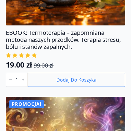
EBOOK: Termoterapia – zapomniana
metoda naszych przodków. Terapia stresu,
bólu i stanów zapalnych.
19.00
zł
99.00
zł
Pierwotna
Aktualna
ilość
cena
cena
EBOOK:
Dodaj Do Koszyka
Termoterapia
wynosiła:
wynosi:
-
99.00 zł.
19.00 zł.
zapomniana
metoda
naszych
PROMOCJA!
przodków.
Terapia
stresu,
bólu
i
stanów