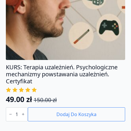
KURS: Terapia uzależnień. Psychologiczne
mechanizmy powstawania uzależnień.
Certyfikat
49.00
zł
150.00
zł
Pierwotna
Aktualna
ilość
cena
cena
KURS:
Dodaj Do Koszyka
Terapia
wynosiła:
wynosi:
uzależnień.
150.00 zł.
49.00 zł.
Psychologiczne