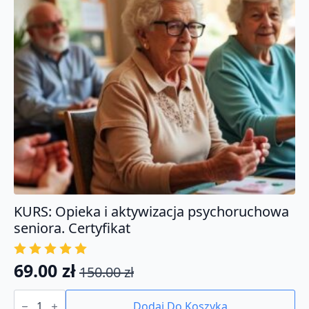
KURS: Opieka i aktywizacja psychoruchowa
seniora. Certyfikat
69.00
zł
150.00
zł
Pierwotna
Aktualna
ilość
cena
cena
KURS:
Dodaj Do Koszyka