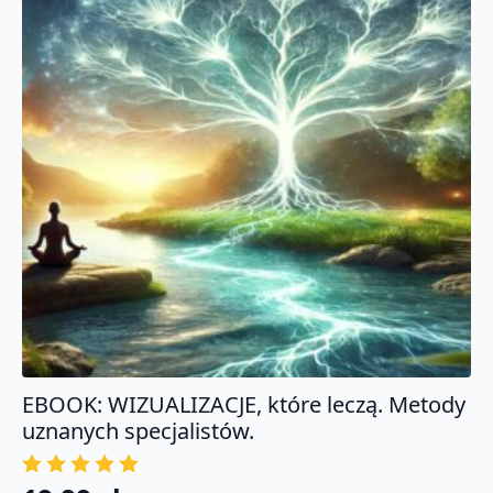
lek.
Zaburzenia
snu.
Techniki
zasypiania.
Certyfikat
EBOOK: WIZUALIZACJE, które leczą. Metody
uznanych specjalistów.