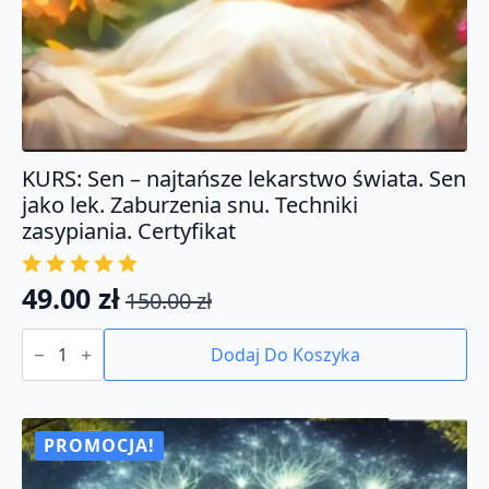
KURS: Sen – najtańsze lekarstwo świata. Sen
jako lek. Zaburzenia snu. Techniki
zasypiania. Certyfikat
49.00
zł
150.00
zł
Pierwotna
Aktualna
ilość
cena
cena
KURS:
Dodaj Do Koszyka
Sen
wynosiła:
wynosi:
-
150.00 zł.
49.00 zł.
najtańsze
lekarstwo
świata.
PROMOCJA!
Sen
jako