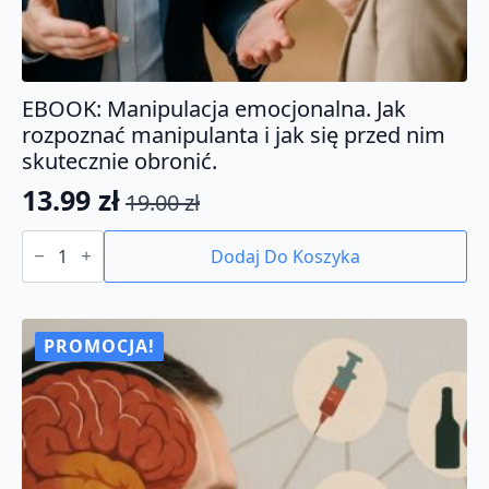
EBOOK: Manipulacja emocjonalna. Jak
rozpoznać manipulanta i jak się przed nim
skutecznie obronić.
13.99
zł
19.00
zł
Pierwotna
Aktualna
ilość
cena
cena
EBOOK:
Dodaj Do Koszyka
Manipulacja
wynosiła:
wynosi:
emocjonalna.
19.00 zł.
13.99 zł.
Jak
rozpoznać
manipulanta
PROMOCJA!
i
jak
się
przed
nim
skutecznie
obronić.