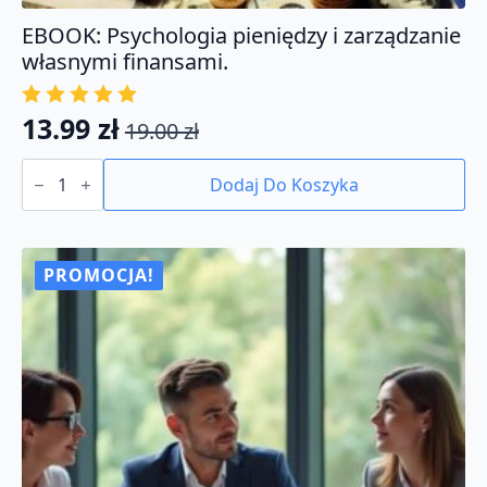
EBOOK: Psychologia pieniędzy i zarządzanie
własnymi finansami.
13.99
zł
19.00
zł
Pierwotna
Aktualna
ilość
cena
cena
EBOOK:
Dodaj Do Koszyka
Psychologia
wynosiła:
wynosi:
pieniędzy
19.00 zł.
13.99 zł.
i
zarządzanie
własnymi
PROMOCJA!
finansami.