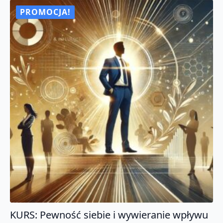
psychiczny,
ból
PROMOCJA!
fizyczny.
Leczenie
bólu.
Certyfikat
KURS: Pewność siebie i wywieranie wpływu