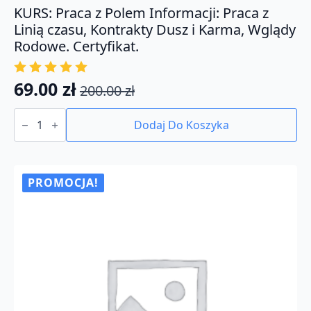
KURS: Praca z Polem Informacji: Praca z
Linią czasu, Kontrakty Dusz i Karma, Wglądy
Rodowe. Certyfikat.
69.00
zł
200.00
zł
Pierwotna
Aktualna
ilość
cena
cena
KURS:
Dodaj Do Koszyka
Praca
wynosiła:
wynosi:
z
200.00 zł.
69.00 zł.
Polem
Informacji:
Praca
PROMOCJA!
z
Linią
czasu,
Kontrakty
Dusz
i
Karma,
Wglądy
Rodowe.
Certyfikat.