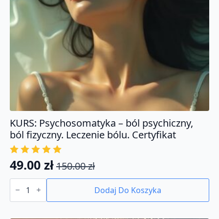
KURS: Psychosomatyka – ból psychiczny,
ból fizyczny. Leczenie bólu. Certyfikat
49.00
zł
150.00
zł
Pierwotna
Aktualna
ilość
cena
cena
KURS:
Dodaj Do Koszyka
Psychosomatyka
wynosiła:
wynosi:
-
150.00 zł.
49.00 zł.
ból