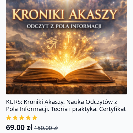
KURS: Kroniki Akaszy. Nauka Odczytów z
Pola Informacji. Teoria i praktyka. Certyfikat
69.00
zł
150.00
zł
Pierwotna
Aktualna