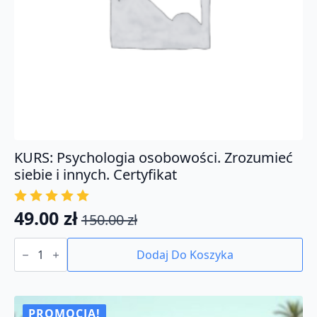
KURS: Psychologia osobowości. Zrozumieć
siebie i innych. Certyfikat
49.00
zł
150.00
zł
Pierwotna
Aktualna
ilość
cena
cena
KURS:
Dodaj Do Koszyka
Psychologia
wynosiła:
wynosi:
osobowości.
150.00 zł.
49.00 zł.
Zrozumieć
siebie
i
PROMOCJA!