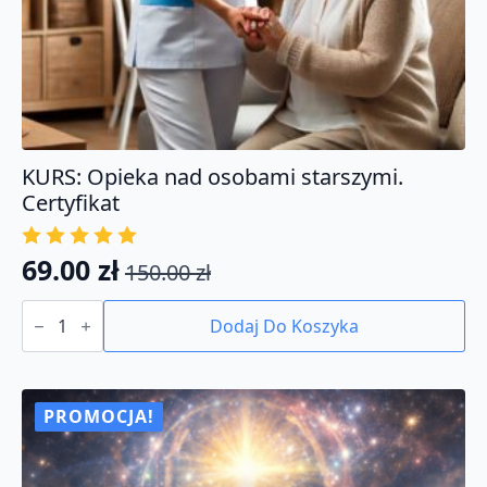
KURS: Opieka nad osobami starszymi.
Certyfikat
69.00
zł
150.00
zł
Pierwotna
Aktualna
ilość
cena
cena
KURS:
Dodaj Do Koszyka
Opieka
wynosiła:
wynosi:
nad
150.00 zł.
69.00 zł.
osobami
starszymi.
Certyfikat
PROMOCJA!