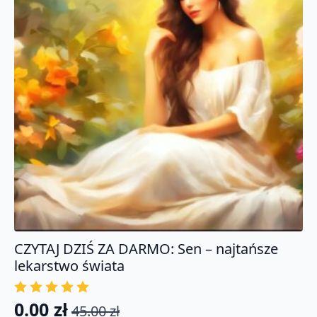
wiedza
praktyczna.
Certyfikat
CZYTAJ DZIŚ ZA DARMO: Sen – najtańsze
lekarstwo świata
0.00
zł
45.00
zł