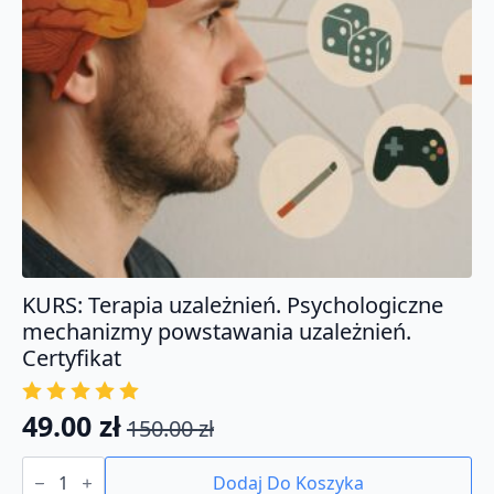
KURS: Terapia uzależnień. Psychologiczne
mechanizmy powstawania uzależnień.
Certyfikat
49.00
zł
150.00
zł
Pierwotna
Aktualna
ilość
cena
cena
KURS:
Dodaj Do Koszyka