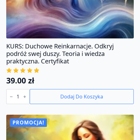
KURS: Duchowe Reinkarnacje. Odkryj
podróż swej duszy. Teoria i wiedza
praktyczna. Certyfikat
39.00
zł
ilość
KURS:
Dodaj Do Koszyka
Duchowe
Reinkarnacje.
Odkryj
podróż
swej
PROMOCJA!
duszy.
Teoria
i