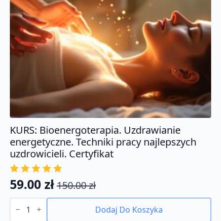
KURS: Bioenergoterapia. Uzdrawianie
energetyczne. Techniki pracy najlepszych
uzdrowicieli. Certyfikat
59.00
zł
150.00
zł
Pierwotna
Aktualna
ilość
cena
cena
KURS:
Dodaj Do Koszyka
Bioenergoterapia.
wynosiła:
wynosi: