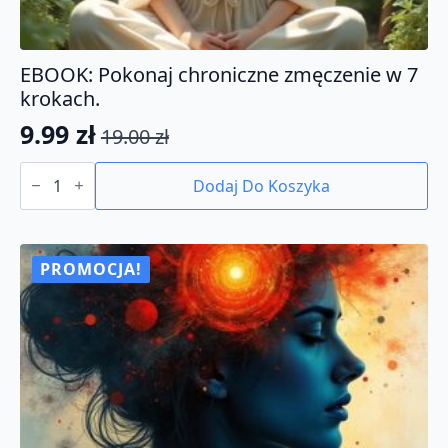
EBOOK: Pokonaj chroniczne zmęczenie w 7
krokach.
9.99
zł
19.00
zł
Pierwotna
Aktualna
ilość
cena
cena
EBOOK:
Dodaj Do Koszyka
Pokonaj
wynosiła:
wynosi:
chroniczne
19.00 zł.
9.99 zł.
zmęczenie
w
7
PROMOCJA!
krokach.