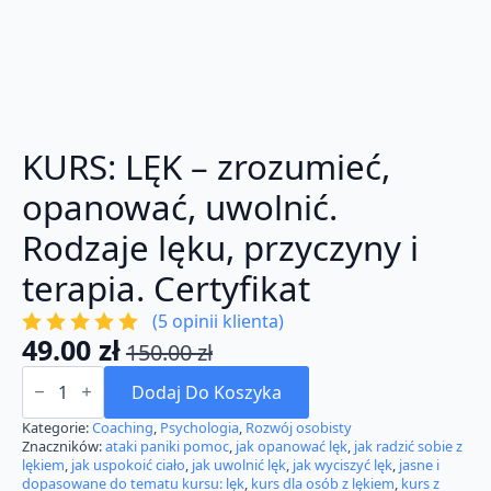
KURS: LĘK – zrozumieć,
opanować, uwolnić.
Rodzaje lęku, przyczyny i
terapia. Certyfikat
(
5
opinii klienta)
49.00
zł
150.00
zł
Pierwotna
Aktualna
ilość
cena
cena
KURS:
Dodaj Do Koszyka
LĘK
wynosiła:
wynosi:
-
Kategorie:
Coaching
,
Psychologia
,
Rozwój osobisty
zrozumieć,
Znaczników:
ataki paniki pomoc
,
jak opanować lęk
,
jak radzić sobie z
150.00 zł.
49.00 zł.
opanować,
lękiem
,
jak uspokoić ciało
,
jak uwolnić lęk
,
jak wyciszyć lęk
,
jasne i
uwolnić.
dopasowane do tematu kursu: lęk
,
kurs dla osób z lękiem
,
kurs z