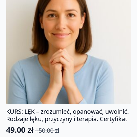
KURS: LĘK – zrozumieć, opanować, uwolnić.
Rodzaje lęku, przyczyny i terapia. Certyfikat
49.00
zł
150.00
zł
Pierwotna
Aktualna