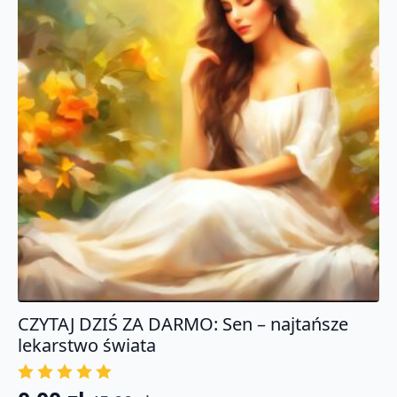
podstaw
do
technik
zaawansowanych.
Certyfikat
CZYTAJ DZIŚ ZA DARMO: Sen – najtańsze
lekarstwo świata