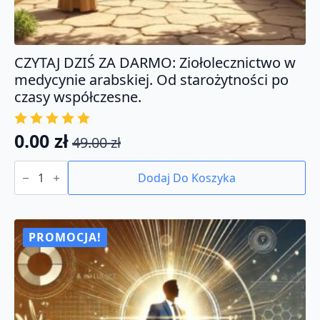
CZYTAJ DZIŚ ZA DARMO: Ziołolecznictwo w
medycynie arabskiej. Od starożytności po
czasy współczesne.
0.00
zł
49.00
zł
Pierwotna
Aktualna
ilość
cena
cena
CZYTAJ
Dodaj Do Koszyka
DZIŚ
wynosiła:
wynosi:
ZA
49.00 zł.
0.00 zł.
DARMO:
Ziołolecznictwo
w
PROMOCJA!
medycynie
arabskiej.
Od
starożytności
po
czasy
współczesne.