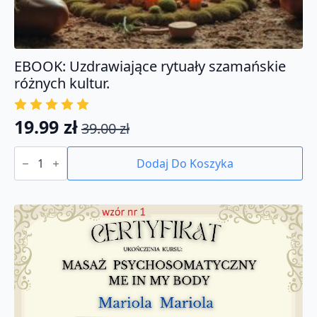
EBOOK: Uzdrawiające rytuały szamańskie
różnych kultur.
19.99
zł
39.00
zł
Pierwotna
Aktualna
ilość
cena
cena
EBOOK:
Dodaj Do Koszyka
Uzdrawiające
wynosiła:
wynosi:
rytuały
39.00 zł.
19.99 zł.
szamańskie
różnych
kultur.