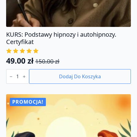
KURS: Podstawy hipnozy i autohipnozy.
Certyfikat
49.00
zł
150.00
zł
Pierwotna
Aktualna
ilość
cena
cena
KURS:
Dodaj Do Koszyka
Podstawy
wynosiła:
wynosi:
hipnozy
150.00 zł.
49.00 zł.
i
autohipnozy.
Certyfikat
PROMOCJA!