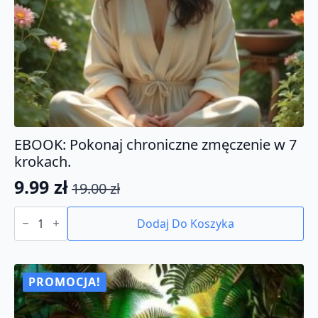
EBOOK: Pokonaj chroniczne zmęczenie w 7
krokach.
9.99
zł
19.00
zł
Pierwotna
Aktualna
ilość
cena
cena
EBOOK:
Dodaj Do Koszyka
Pokonaj
wynosiła:
wynosi:
chroniczne
19.00 zł.
9.99 zł.
zmęczenie
w
7
PROMOCJA!
krokach.