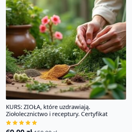
KURS: ZIOŁA, które uzdrawiają.
Ziołolecznictwo i receptury. Certyfikat
69.00
zł