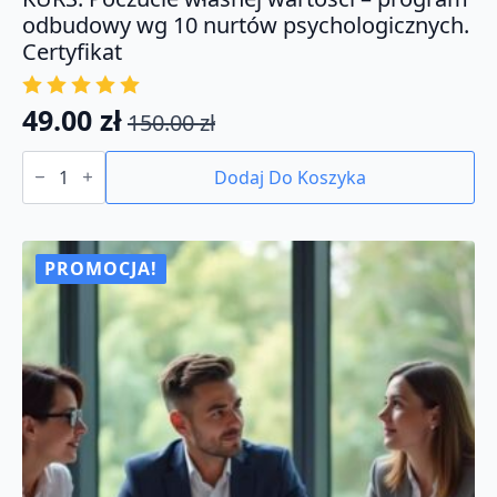
odbudowy wg 10 nurtów psychologicznych.
Certyfikat
49.00
zł
150.00
zł
Pierwotna
Aktualna
ilość
cena
cena
KURS:
Dodaj Do Koszyka
Poczucie
wynosiła:
wynosi:
własnej
150.00 zł.
49.00 zł.
wartości
-
program
PROMOCJA!
odbudowy
wg
10
nurtów
psychologicznych.
Certyfikat