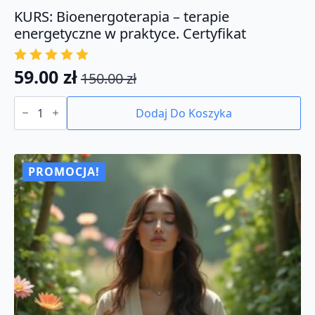
KURS: Bioenergoterapia – terapie
energetyczne w praktyce. Certyfikat
59.00
zł
150.00
zł
Pierwotna
Aktualna
ilość
cena
cena
KURS:
Dodaj Do Koszyka
Bioenergoterapia
wynosiła:
wynosi:
-
150.00 zł.
59.00 zł.
terapie
energetyczne
w
PROMOCJA!
praktyce.
Certyfikat