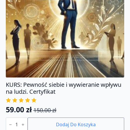
KURS: Pewność siebie i wywieranie wpływu
na ludzi. Certyfikat
59.00
zł
150.00
zł
Pierwotna
Aktualna
ilość
cena
cena
KURS:
Dodaj Do Koszyka
Pewność