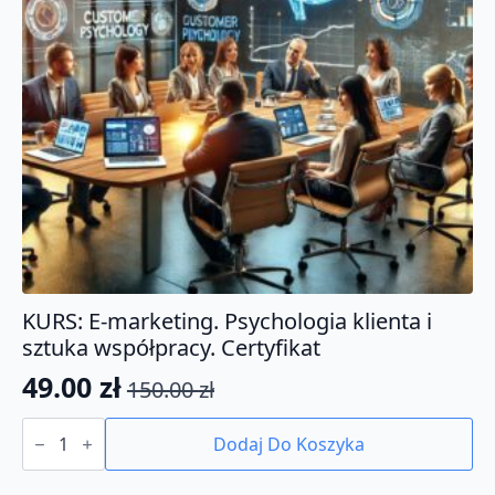
KURS: E-marketing. Psychologia klienta i
sztuka współpracy. Certyfikat
49.00
zł
150.00
zł
Pierwotna
Aktualna
ilość
cena
cena
KURS:
Dodaj Do Koszyka
E-
wynosiła:
wynosi:
marketing.