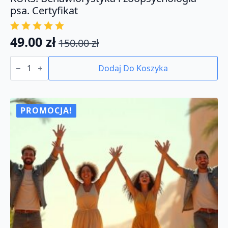
psa. Certyfikat
49.00
zł
150.00
zł
Pierwotna
Aktualna
ilość
cena
cena
KURS:
Dodaj Do Koszyka
Behawiorystyka
wynosiła:
wynosi:
i
150.00 zł.
49.00 zł.
zoopsychologia
psa.
Certyfikat
PROMOCJA!