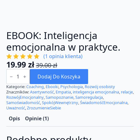
EBOOK: Inteligencja
emocjonalna w praktyce.
(
1
opinia klienta)
19.99
zł
39.00
zł
Pierwotna
Aktualna
ilość
cena
cena
EBOOK:
Dodaj Do Koszyka
Inteligencja
wynosiła:
wynosi:
emocjonalna
Kategorie:
Coaching
,
Ebooki
,
Psychologia
,
Rozwój osobisty
w
Znaczników:
Asertywność
,
Empatia
,
inteligencja emocjonalna
,
relacje
,
39.00 zł.
19.99 zł.
praktyce.
RozwójEmocjonalny
,
Samopoznanie
,
Samoregulacja
,
Samoświadomość
,
SpokójWewnętrzny
,
ŚwiadomośćEmocjonalna
,
Uważność
,
ZrozumienieSiebie
Opis
Opinie (1)
Podobne produkty