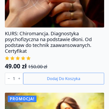
KURS: Chiromancja. Diagnostyka
psychofizyczna na podstawie dłoni. Od
podstaw do technik zaawansowanych.
Certyfikat
49.00
zł
150.00
zł
Pierwotna
Aktualna
ilość
cena
cena
KURS:
Dodaj Do Koszyka
Chiromancja.
wynosiła:
wynosi:
Diagnostyka
150.00 zł.
49.00 zł.
psychofizyczna
na
podstawie
PROMOCJA!
dłoni.
Od