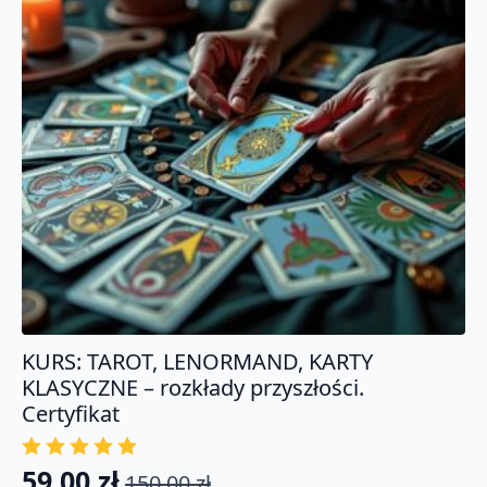
KURS: TAROT, LENORMAND, KARTY
KLASYCZNE – rozkłady przyszłości.
Certyfikat
59.00
zł
150.00
zł