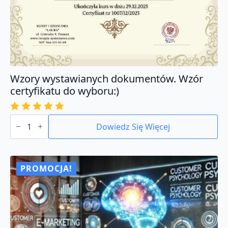
Wzory wystawianych dokumentów. Wzór
certyfikatu do wyboru:)
ilość
Wzory
Dowiedz Się Więcej
wystawianych
dokumentów.
Wzór
certyfikatu
do
PROMOCJA!
wyboru:)