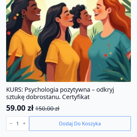
KURS: Psychologia pozytywna – odkryj
sztukę dobrostanu. Certyfikat
59.00
zł
150.00
zł
Pierwotna
Aktualna
ilość
cena
cena
KURS:
Dodaj Do Koszyka
Psychologia
wynosiła:
wynosi:
pozytywna