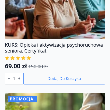
KURS: Opieka i aktywizacja psychoruchowa
seniora. Certyfikat
69.00
zł
150.00
zł
Pierwotna
Aktualna
ilość
cena
cena
KURS:
Dodaj Do Koszyka
Opieka
wynosiła:
wynosi:
i
150.00 zł.
69.00 zł.
aktywizacja
psychoruchowa
seniora.
PROMOCJA!
Certyfikat