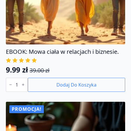
EBOOK: Mowa ciała w relacjach i biznesie.
9.99
zł
39.00
zł
Pierwotna
Aktualna
ilość
cena
cena
EBOOK:
Dodaj Do Koszyka
Mowa
wynosiła:
wynosi:
ciała
39.00 zł.
9.99 zł.
w
relacjach
i
PROMOCJA!
biznesie.