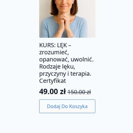
KURS: LĘK –
zrozumieć,
opanować, uwolnić.
Rodzaje lęku,
przyczyny i terapia.
Certyfikat
49.00
zł
150.00
zł
Pierwotna
Aktualna
cena
cena
Dodaj Do Koszyka
wynosiła:
wynosi:
150.00 zł.
49.00 zł.