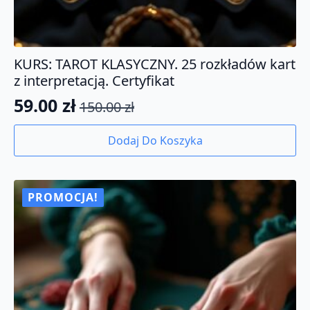
KURS: TAROT KLASYCZNY. 25 rozkładów kart
z interpretacją. Certyfikat
59.00
zł
150.00
zł
Pierwotna
Aktualna
cena
cena
Dodaj Do Koszyka
wynosiła:
wynosi:
150.00 zł.
59.00 zł.
PROMOCJA!