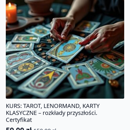
KURS: TAROT, LENORMAND, KARTY
KLASYCZNE – rozkłady przyszłości.
Certyfikat
59.00
zł