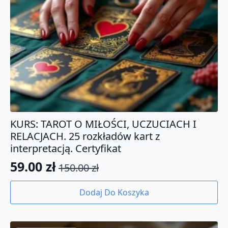
KURS: TAROT O MIŁOŚCI, UCZUCIACH I
RELACJACH. 25 rozkładów kart z
interpretacją. Certyfikat
59.00
zł
150.00
zł
Pierwotna
Aktualna
cena
cena
Dodaj Do Koszyka
wynosiła:
wynosi:
150.00 zł.
59.00 zł.