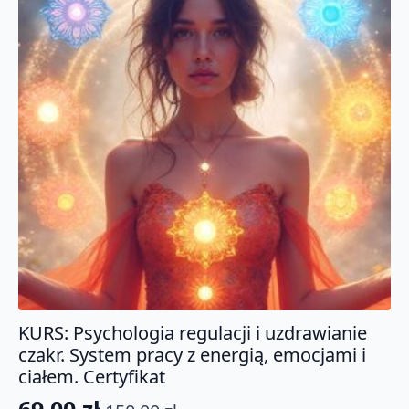
KURS: Psychologia regulacji i uzdrawianie
czakr. System pracy z energią, emocjami i
ciałem. Certyfikat
69.00
zł