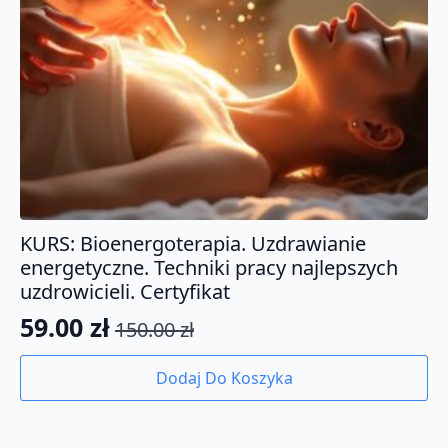
KURS: Bioenergoterapia. Uzdrawianie
energetyczne. Techniki pracy najlepszych
uzdrowicieli. Certyfikat
59.00
zł
150.00
zł
Pierwotna
Aktualna
cena
cena
Dodaj Do Koszyka
wynosiła:
wynosi:
150.00 zł.
59.00 zł.