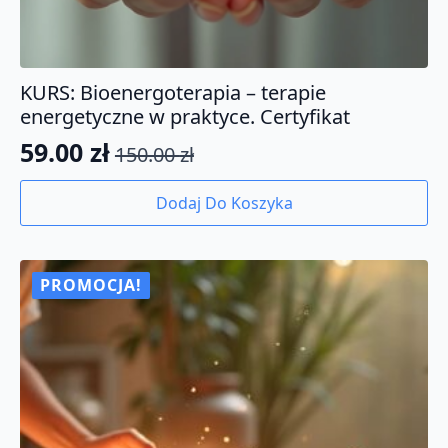
KURS: Bioenergoterapia – terapie
energetyczne w praktyce. Certyfikat
59.00
zł
150.00
zł
Pierwotna
Aktualna
cena
cena
Dodaj Do Koszyka
wynosiła:
wynosi:
150.00 zł.
59.00 zł.
PROMOCJA!