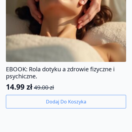
EBOOK: Rola dotyku a zdrowie fizyczne i
psychiczne.
14.99
zł
49.00
zł
Pierwotna
Aktualna
cena
cena
Dodaj Do Koszyka
wynosiła:
wynosi:
49.00 zł.
14.99 zł.