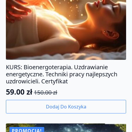
KURS: Bioenergoterapia. Uzdrawianie
energetyczne. Techniki pracy najlepszych
uzdrowicieli. Certyfikat
59.00
zł
150.00
zł
Pierwotna
Aktualna
cena
cena
Dodaj Do Koszyka
wynosiła:
wynosi:
150.00 zł.
59.00 zł.
PROMOCJA!