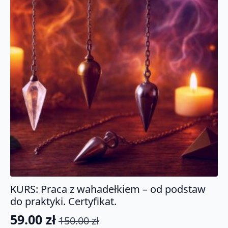
KURS: Praca z wahadełkiem – od podstaw
do praktyki. Certyfikat.
59.00
zł
150.00
zł
Pierwotna
Aktualna