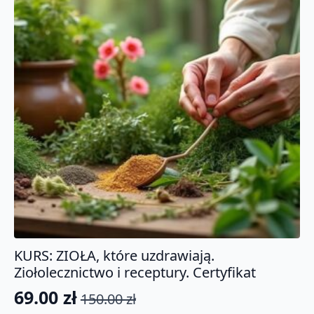
KURS: ZIOŁA, które uzdrawiają.
Ziołolecznictwo i receptury. Certyfikat
69.00
zł
150.00
zł
Pierwotna
Aktualna