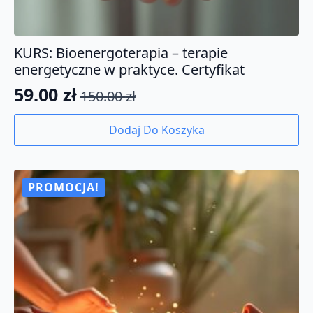
KURS: Bioenergoterapia – terapie
energetyczne w praktyce. Certyfikat
59.00
zł
150.00
zł
Pierwotna
Aktualna
cena
cena
Dodaj Do Koszyka
wynosiła:
wynosi:
150.00 zł.
59.00 zł.
PROMOCJA!