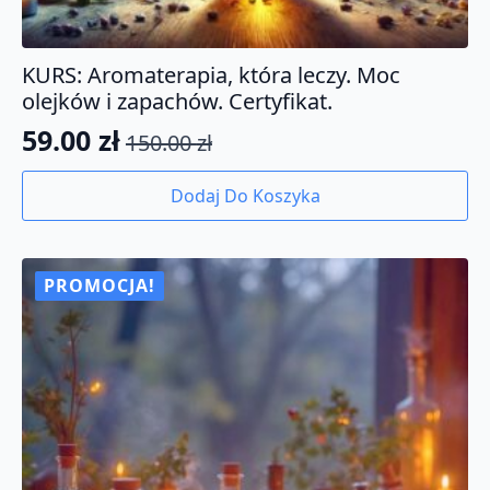
KURS: Aromaterapia, która leczy. Moc
olejków i zapachów. Certyfikat.
59.00
zł
150.00
zł
Pierwotna
Aktualna
cena
cena
Dodaj Do Koszyka
wynosiła:
wynosi:
150.00 zł.
59.00 zł.
PROMOCJA!