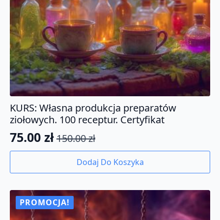
KURS: Własna produkcja preparatów
ziołowych. 100 receptur. Certyfikat
75.00
zł
150.00
zł
Pierwotna
Aktualna
cena
cena
Dodaj Do Koszyka
wynosiła:
wynosi:
150.00 zł.
75.00 zł.
PROMOCJA!