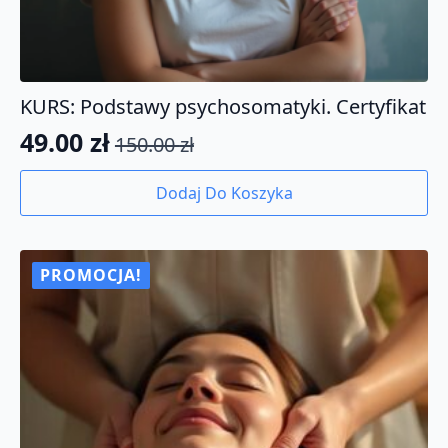
KURS: Podstawy psychosomatyki. Certyfikat
49.00
zł
150.00
zł
Pierwotna
Aktualna
cena
cena
Dodaj Do Koszyka
wynosiła:
wynosi:
150.00 zł.
49.00 zł.
PROMOCJA!