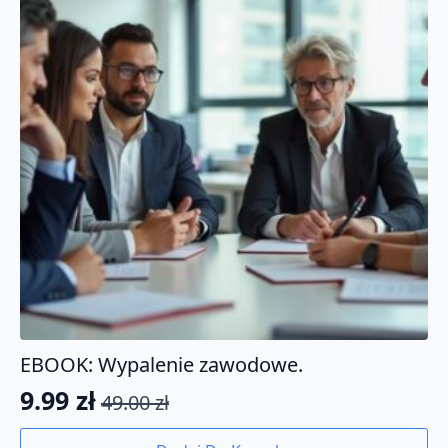
EBOOK: Wypalenie zawodowe.
9.99
zł
49.00
zł
Pierwotna
Aktualna
cena
cena