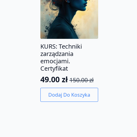
KURS: Techniki
zarządzania
emocjami.
Certyfikat
49.00
zł
150.00
zł
Pierwotna
Aktualna
cena
cena
Dodaj Do Koszyka
wynosiła:
wynosi:
150.00 zł.
49.00 zł.