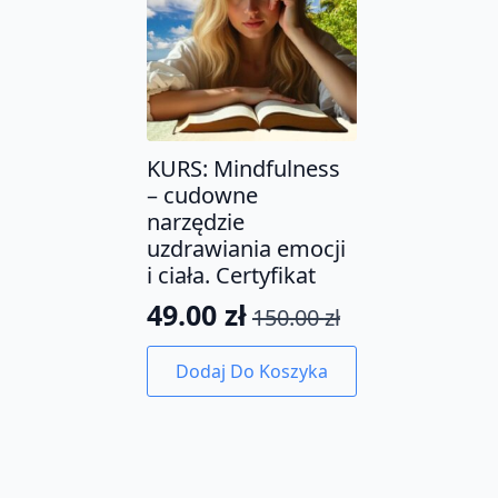
KURS: Mindfulness
– cudowne
narzędzie
uzdrawiania emocji
i ciała. Certyfikat
49.00
zł
150.00
zł
Pierwotna
Aktualna
cena
cena
Dodaj Do Koszyka
wynosiła:
wynosi:
150.00 zł.
49.00 zł.