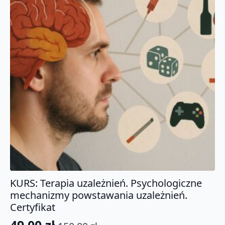
KURS: Terapia uzależnień. Psychologiczne
mechanizmy powstawania uzależnień.
Certyfikat
49.00
zł