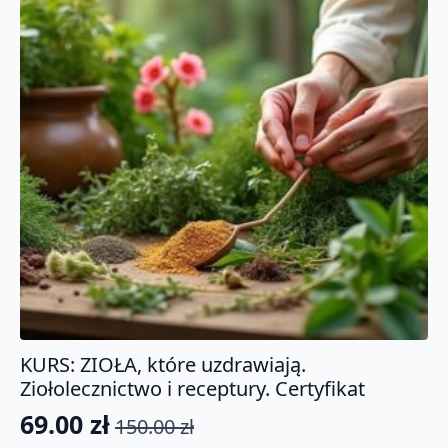
KURS: ZIOŁA, które uzdrawiają.
Ziołolecznictwo i receptury. Certyfikat
69.00
zł
150.00
zł
Pierwotna
Aktualna