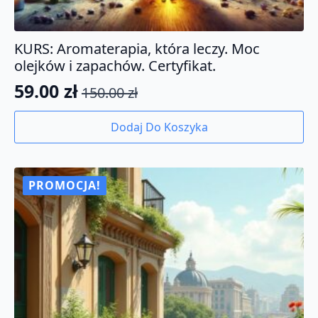
KURS: Aromaterapia, która leczy. Moc
olejków i zapachów. Certyfikat.
59.00
zł
150.00
zł
Pierwotna
Aktualna
cena
cena
Dodaj Do Koszyka
wynosiła:
wynosi:
150.00 zł.
59.00 zł.
PROMOCJA!