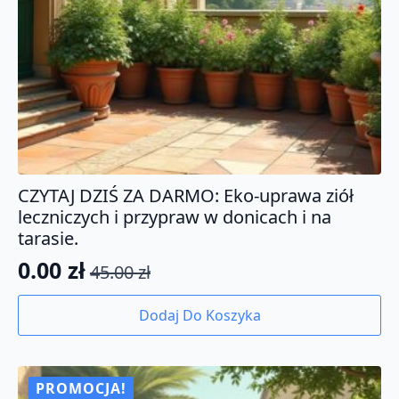
CZYTAJ DZIŚ ZA DARMO: Eko-uprawa ziół
leczniczych i przypraw w donicach i na
tarasie.
0.00
zł
45.00
zł
Pierwotna
Aktualna
cena
cena
Dodaj Do Koszyka
wynosiła:
wynosi:
45.00 zł.
0.00 zł.
PROMOCJA!