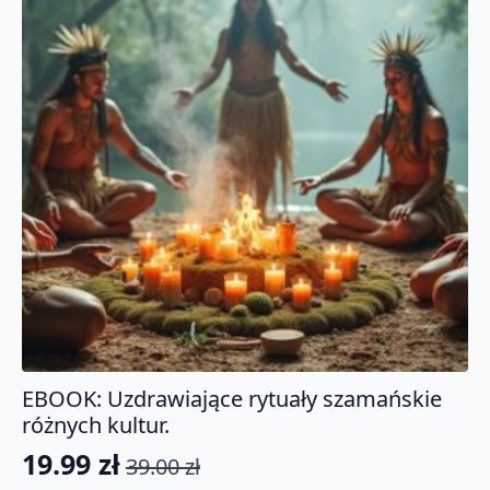
EBOOK: Uzdrawiające rytuały szamańskie
różnych kultur.
19.99
zł
39.00
zł
Pierwotna
Aktualna