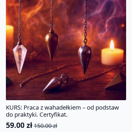
KURS: Praca z wahadełkiem – od podstaw
do praktyki. Certyfikat.
59.00
zł
150.00
zł
Pierwotna
Aktualna