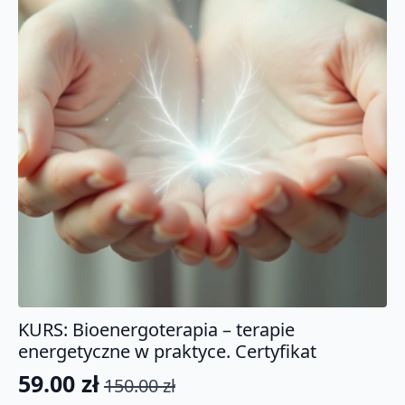
KURS: Bioenergoterapia – terapie
energetyczne w praktyce. Certyfikat
59.00
zł
150.00
zł
Pierwotna
Aktualna