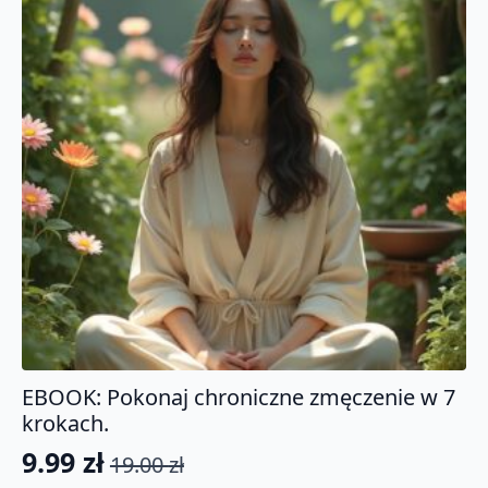
EBOOK: Pokonaj chroniczne zmęczenie w 7
krokach.
9.99
zł
19.00
zł
Pierwotna
Aktualna