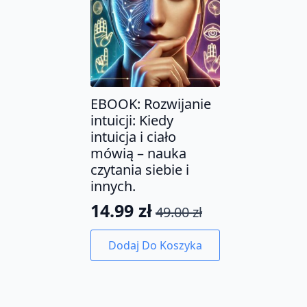
EBOOK: Rozwijanie
intuicji: Kiedy
intuicja i ciało
mówią – nauka
czytania siebie i
innych.
14.99
zł
49.00
zł
Pierwotna
Aktualna
cena
cena
Dodaj Do Koszyka
wynosiła:
wynosi:
49.00 zł.
14.99 zł.