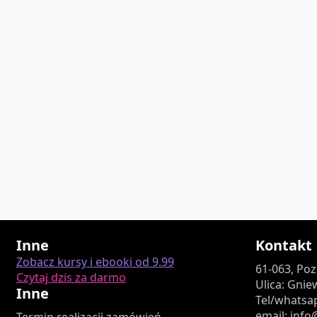
Inne
Kontakt
Zobacz kursy i ebooki od 9.99
61-063, Po
Czytaj dzis za darmo
Ulica: Gnie
Inne
Tel/whatsap
email: inf
Termin realizacji zamówień