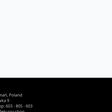
znań, Poland
wka 9
p: 603 - 805 - 603
o@ekursy.shop