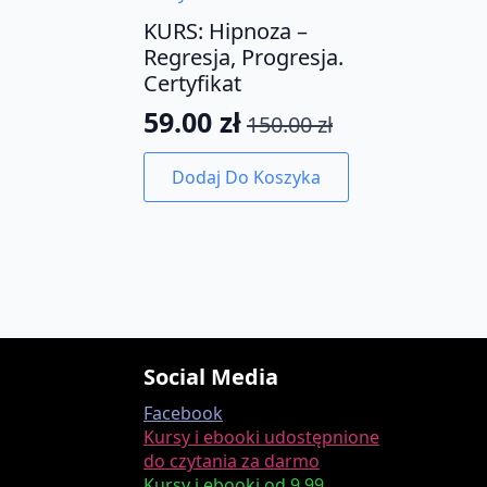
KURS: Hipnoza –
Regresja, Progresja.
Certyfikat
59.00
zł
150.00
zł
Pierwotna
Aktualna
cena
cena
Dodaj Do Koszyka
wynosiła:
wynosi:
150.00 zł.
59.00 zł.
Social Media
Facebook
Kursy i ebooki udostępnione
do czytania za darmo
Kursy i ebooki od 9,99