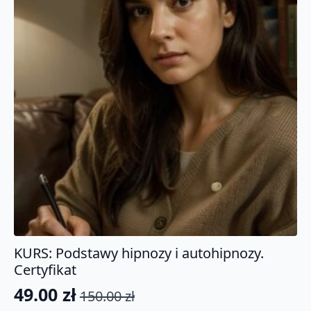
KURS: Podstawy hipnozy i autohipnozy.
Certyfikat
49.00
zł
150.00
zł
Pierwotna
Aktualna