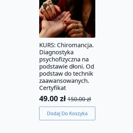
KURS: Chiromancja.
Diagnostyka
psychofizyczna na
podstawie dłoni. Od
podstaw do technik
zaawansowanych.
Certyfikat
49.00
zł
150.00
zł
Pierwotna
Aktualna
cena
cena
Dodaj Do Koszyka
wynosiła:
wynosi:
150.00 zł.
49.00 zł.