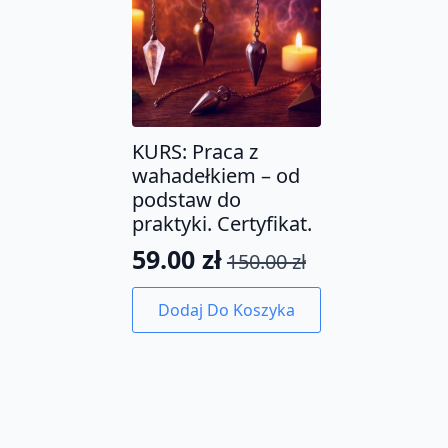
KURS: Praca z
wahadełkiem – od
podstaw do
praktyki. Certyfikat.
59.00
zł
150.00
zł
Pierwotna
Aktualna
cena
cena
Dodaj Do Koszyka
wynosiła:
wynosi:
150.00 zł.
59.00 zł.