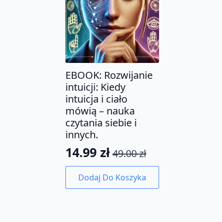
EBOOK: Rozwijanie
intuicji: Kiedy
intuicja i ciało
mówią – nauka
czytania siebie i
innych.
14.99
zł
49.00
zł
Pierwotna
Aktualna
cena
cena
Dodaj Do Koszyka
wynosiła:
wynosi:
49.00 zł.
14.99 zł.