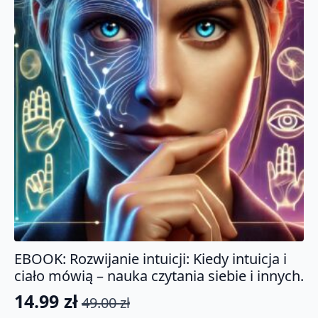
EBOOK: Rozwijanie intuicji: Kiedy intuicja i
ciało mówią – nauka czytania siebie i innych.
14.99
zł
49.00
zł
Pierwotna
Aktualna