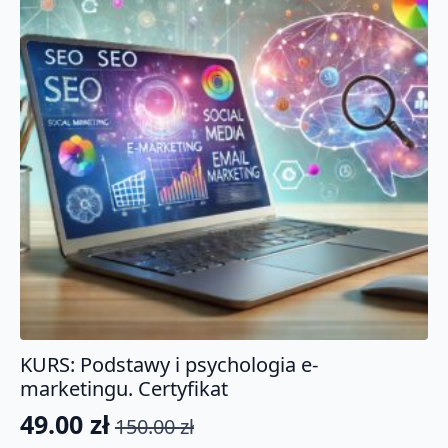
KURS: Podstawy i psychologia e-
marketingu. Certyfikat
49.00
zł
150.00
zł
Pierwotna
Aktualna