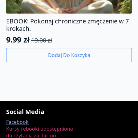
EBOOK: Pokonaj chroniczne zmęczenie w 7
krokach.
9.99
zł
19.00
zł
Pierwotna
Aktualna
cena
cena
Dodaj Do Koszyka
wynosiła:
wynosi:
19.00 zł.
9.99 zł.
Social Media
Facebook
Kursy i ebooki udostępnione
do czytania za darmo