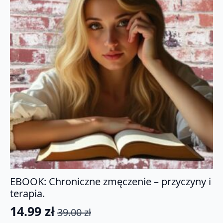
EBOOK: Chroniczne zmęczenie – przyczyny i
terapia.
14.99
zł
39.00
zł
Pierwotna
Aktualna