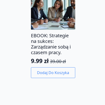
EBOOK: Strategie
na sukces:
Zarządzanie sobą i
czasem pracy.
9.99
zł
39.00
zł
Pierwotna
Aktualna
cena
cena
Dodaj Do Koszyka
wynosiła:
wynosi:
39.00 zł.
9.99 zł.