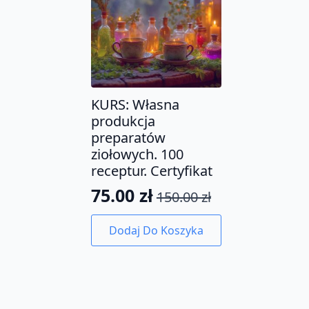
KURS: Własna
produkcja
preparatów
ziołowych. 100
receptur. Certyfikat
75.00
zł
150.00
zł
Pierwotna
Aktualna
cena
cena
Dodaj Do Koszyka
wynosiła:
wynosi:
150.00 zł.
75.00 zł.