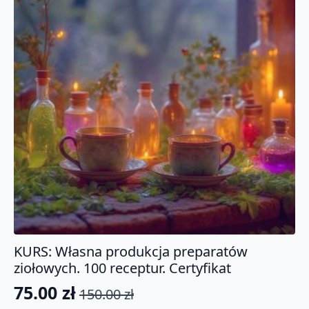
KURS: Własna produkcja preparatów
ziołowych. 100 receptur. Certyfikat
75.00
zł
150.00
zł
Pierwotna
Aktualna