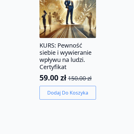
KURS: Pewność
siebie i wywieranie
wpływu na ludzi.
Certyfikat
59.00
zł
150.00
zł
Pierwotna
Aktualna
cena
cena
Dodaj Do Koszyka
wynosiła:
wynosi:
150.00 zł.
59.00 zł.