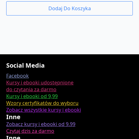
cena
cena
Dodaj Do Koszyka
wynosiła:
wynosi:
19.00 zł.
9.99 zł.
Social Media
Facebook
Kursy i ebooki udostępnione
do czytania za darmo
Kursy i ebooki od 9,99
Wzory certyfikatów do wyboru
Zobacz wszystkie kursy i ebooki
Inne
Zobacz kursy i ebooki od 9.99
Czytaj dzis za darmo
Inne