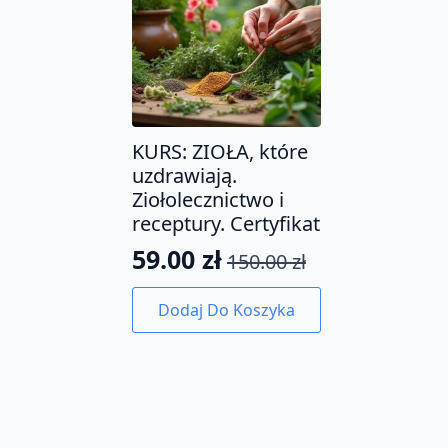
KURS: ZIOŁA, które
uzdrawiają.
Ziołolecznictwo i
receptury. Certyfikat
59.00
zł
150.00
zł
Pierwotna
Aktualna
cena
cena
Dodaj Do Koszyka
wynosiła:
wynosi:
150.00 zł.
59.00 zł.