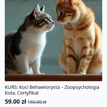
KURS: Koci Behawiorysta – Zoopsychologia
Kota. Certyfikat
59.00
zł
150.00
zł
Pierwotna
Aktualna