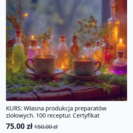
KURS: Własna produkcja preparatów
ziołowych. 100 receptur. Certyfikat
75.00
zł
150.00
zł
Pierwotna
Aktualna