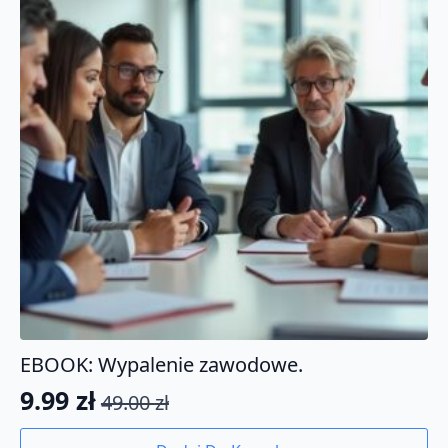
EBOOK: Wypalenie zawodowe.
9.99
zł
49.00
zł
Pierwotna
Aktualna
cena
cena