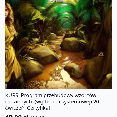
KURS: Program przebudowy wzorców
rodzinnych. (wg terapii systemowej) 20
ćwiczeń. Certyfikat
49.00
zł