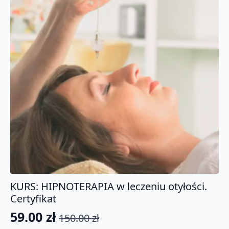
KURS: HIPNOTERAPIA w leczeniu otyłości.
Certyfikat
59.00
zł
150.00
zł
Pierwotna
Aktualna