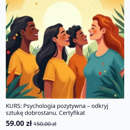
KURS: Psychologia pozytywna – odkryj
sztukę dobrostanu. Certyfikat
59.00
zł
150.00
zł
Pierwotna
Aktualna