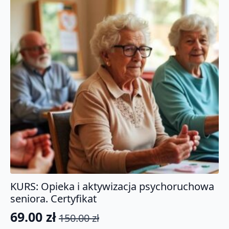
KURS: Opieka i aktywizacja psychoruchowa
seniora. Certyfikat
69.00
zł
150.00
zł
Pierwotna
Aktualna