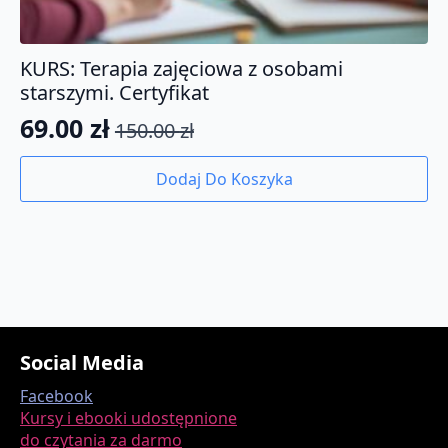
KURS: Terapia zajęciowa z osobami
starszymi. Certyfikat
69.00
zł
150.00
zł
Pierwotna
Aktualna
cena
cena
Dodaj Do Koszyka
wynosiła:
wynosi:
150.00 zł.
69.00 zł.
Social Media
Facebook
Kursy i ebooki udostępnione
do czytania za darmo