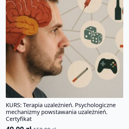
KURS: Terapia uzależnień. Psychologiczne
mechanizmy powstawania uzależnień.
Certyfikat
49.00
zł