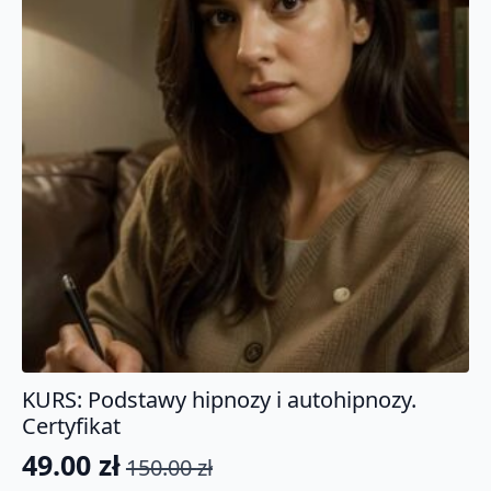
KURS: Podstawy hipnozy i autohipnozy.
Certyfikat
49.00
zł
150.00
zł
Pierwotna
Aktualna