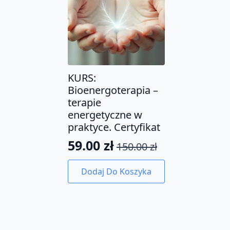
KURS:
Bioenergoterapia –
terapie
energetyczne w
praktyce. Certyfikat
59.00
zł
150.00
zł
Pierwotna
Aktualna
cena
cena
Dodaj Do Koszyka
wynosiła:
wynosi:
150.00 zł.
59.00 zł.