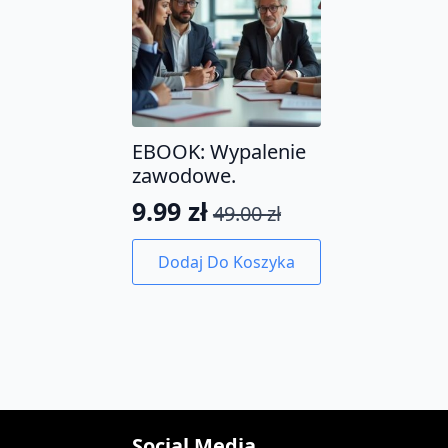
EBOOK: Wypalenie
zawodowe.
9.99
zł
49.00
zł
Pierwotna
Aktualna
cena
cena
Dodaj Do Koszyka
wynosiła:
wynosi:
49.00 zł.
9.99 zł.
Social Media