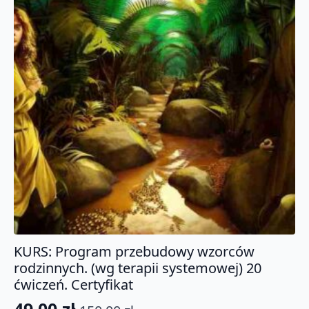
KURS: Program przebudowy wzorców
rodzinnych. (wg terapii systemowej) 20
ćwiczeń. Certyfikat
49.00
zł