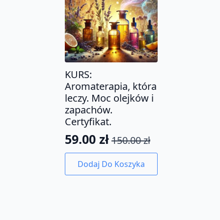
KURS:
Aromaterapia, która
leczy. Moc olejków i
zapachów.
Certyfikat.
59.00
zł
150.00
zł
Pierwotna
Aktualna
cena
cena
Dodaj Do Koszyka
wynosiła:
wynosi:
150.00 zł.
59.00 zł.