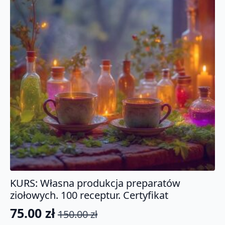
KURS: Własna produkcja preparatów
ziołowych. 100 receptur. Certyfikat
75.00
zł
150.00
zł
Pierwotna
Aktualna