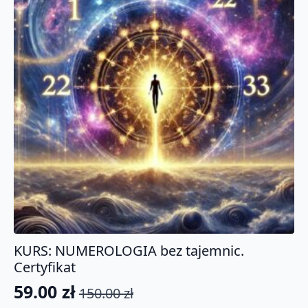
KURS: NUMEROLOGIA bez tajemnic.
Certyfikat
59.00
zł
150.00
zł
Pierwotna
Aktualna