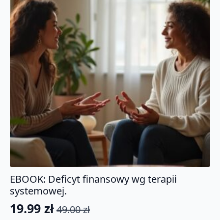
EBOOK: Deficyt finansowy wg terapii
systemowej.
19.99
zł
49.00
zł
Pierwotna
Aktualna